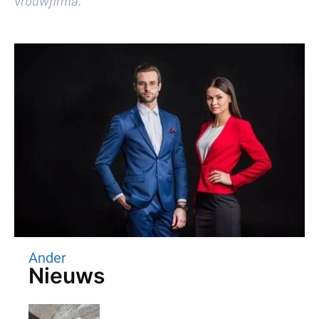
vrouwﬁrma.
Ander
Nieuws