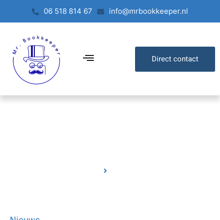
06 518 814 67
info@mrbookkeeper.nl
Direct contact
Nieuws
Home
Nieuws