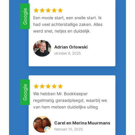
Google
Een mooie start, een snelle start. Ik
had veel achterstallige zaken. Alles
werd snel, netjes en duidelijk
afgehandeld en opgelost. Ik kan
deze accountant van harte
Adrian Orlowski
aanbevelen. De juiste persoon op de
oktober 6, 2025
juiste plek. Ik raad hem aan.
Google
We hebben Mr. Bookkeeper
regelmatig geraadpleegd, waarbij we
van hem meteen duidelijke uitleg
hebben gekregen. Hij is professioneel
en correct. Zeker een aanrader!
Carel en Merina Muurmans
februari 10, 2025