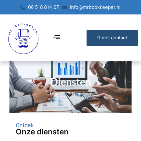
06 518 814 67
info@mrbookkeeper.nl
Direct contact
Diensten
Home
Diensten
Ontdek
Onze diensten