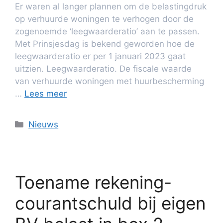
Er waren al langer plannen om de belastingdruk
op verhuurde woningen te verhogen door de
zogenoemde ‘leegwaarderatio’ aan te passen.
Met Prinsjesdag is bekend geworden hoe de
leegwaarderatio er per 1 januari 2023 gaat
uitzien. Leegwaarderatio. De fiscale waarde
van verhuurde woningen met huurbescherming
…
Lees meer
Nieuws
Toename rekening-
courantschuld bij eigen