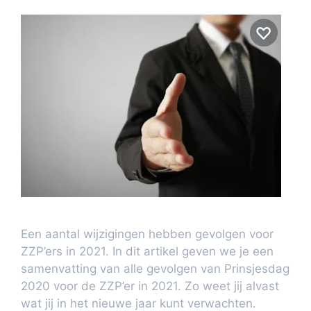
Een aantal wijzigingen hebben gevolgen voor
ZZP’ers in 2021. In dit artikel geven we je een
samenvatting van alle gevolgen van Prinsjesdag
2020 voor de ZZP’er in 2021. Zo weet jij alvast
wat jij in het nieuwe jaar kunt verwachten.