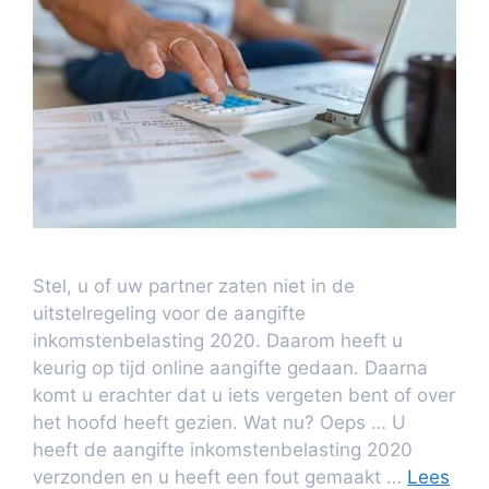
Stel, u of uw partner zaten niet in de
uitstelregeling voor de aangifte
inkomstenbelasting 2020. Daarom heeft u
keurig op tijd online aangifte gedaan. Daarna
komt u erachter dat u iets vergeten bent of over
het hoofd heeft gezien. Wat nu? Oeps … U
heeft de aangifte inkomstenbelasting 2020
verzonden en u heeft een fout gemaakt …
Lees