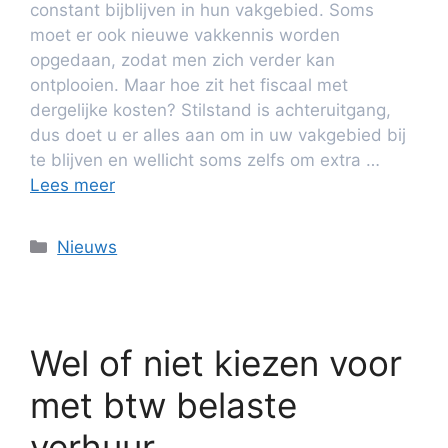
constant bijblijven in hun vakgebied. Soms
moet er ook nieuwe vakkennis worden
opgedaan, zodat men zich verder kan
ontplooien. Maar hoe zit het fiscaal met
dergelijke kosten? Stilstand is achteruitgang,
dus doet u er alles aan om in uw vakgebied bij
te blijven en wellicht soms zelfs om extra …
Lees meer
Nieuws
Wel of niet kiezen voor
met btw belaste
verhuur