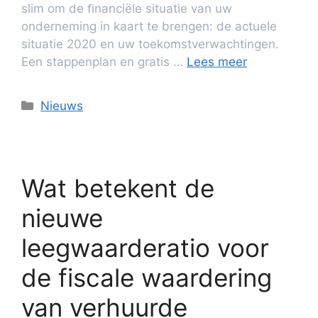
slim om de ﬁnanciële situatie van uw
onderneming in kaart te brengen: de actuele
situatie 2020 en uw toekomstverwachtingen.
Een stappenplan en gratis …
Lees meer
Nieuws
Wat betekent de
nieuwe
leegwaarderatio voor
de fiscale waardering
van verhuurde