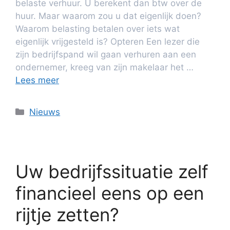
belaste verhuur. U berekent dan btw over de
huur. Maar waarom zou u dat eigenlijk doen?
Waarom belasting betalen over iets wat
eigenlijk vrijgesteld is? Opteren Een lezer die
zijn bedrijfspand wil gaan verhuren aan een
ondernemer, kreeg van zijn makelaar het …
Lees meer
Nieuws
Uw bedrijfssituatie zelf
financieel eens op een
rijtje zetten?