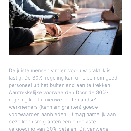
De juiste mensen vinden voor uw praktijk is
lastig. De 30%-regeling kan u helpen om goed
personeel uit het buitenland aan te trekken.
Aantrekkelijke voorwaarden Door de 30%-
regeling kunt u nieuwe ‘buitenlandse’
werknemers (kennismigranten) goede
voorwaarden aanbieden. U mag namelijk aan
deze kennismigranten een onbelaste
vergoeding van 30% betalen. Dit vanwege