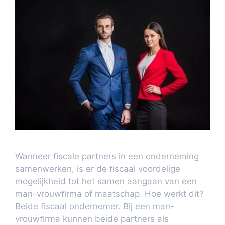
Wanneer ﬁscale partners in een onderneming
samenwerken, is er de ﬁscaal voordelige
mogelijkheid tot het samen aangaan van een
man-vrouwﬁrma of maatschap. Hoe werkt dit?
Beide ﬁscaal ondernemer. Bij een man-
vrouwﬁrma kunnen beide partners als