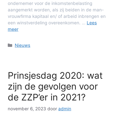
ondernemer voor de inkomstenbelasting
aangemerkt worden, als zij beiden in de man-
vrouwﬁrma kapitaal en/ of arbeid inbrengen en
een winstverdeling overeenkomen. …
Lees
meer
Nieuws
Prinsjesdag 2020: wat
zijn de gevolgen voor
de ZZP’er in 2021?
november 6, 2023
door
admin