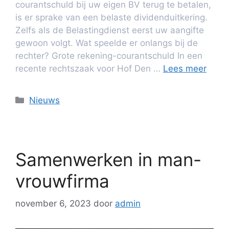
courantschuld bij uw eigen BV terug te betalen,
is er sprake van een belaste dividenduitkering.
Zelfs als de Belastingdienst eerst uw aangifte
gewoon volgt. Wat speelde er onlangs bij de
rechter? Grote rekening-courantschuld In een
recente rechtszaak voor Hof Den …
Lees meer
Nieuws
Samenwerken in man-
vrouwfirma
november 6, 2023
door
admin