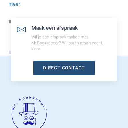
meer
Nieuws
Maak een afspraak
Wil je een afspraak maken met
Mr.Bookkeeper? Wij staan graag voor u
klaar.
1
2
Volgende
→
DIRECT CONTACT